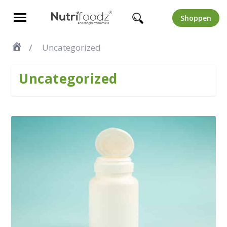
Shoppen
Uncategorized
Uncategorized