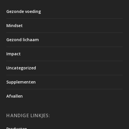
Gezonde voeding
Mindset
Gezond lichaam
Impact
Uncategorized
Supplementen
Afvallen
HANDIGE LINKJES:
Producten