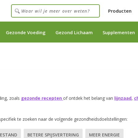
Producten
Gezonde Voeding
Gezond Lichaam
Supplementen
ding, zoals
gezonde recepten
of ontdek het belang van
lijnzaad
,
c
specifiek te zoeken naar de volgende gezondheidsdoelstellingen:
OESTAND
BETERE SPIJSVERTERING
MEER ENERGIE