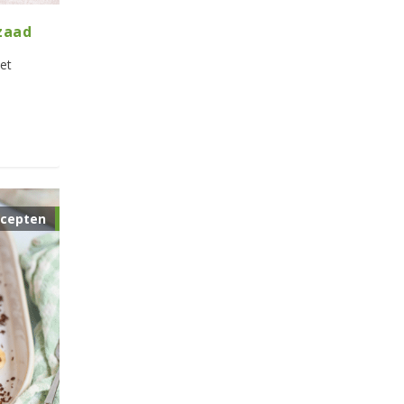
zaad
et
cepten