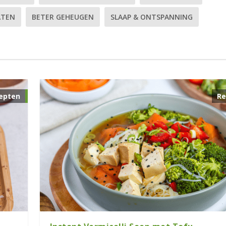
ATEN
BETER GEHEUGEN
SLAAP & ONTSPANNING
epten
Re