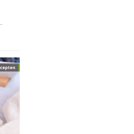
..
cepten