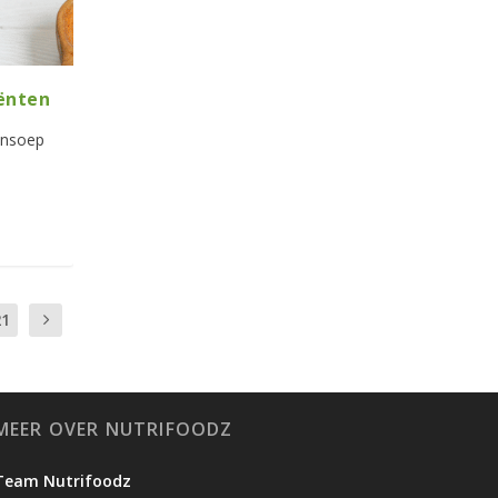
ënten
tensoep
21
MEER OVER NUTRIFOODZ
Team Nutrifoodz