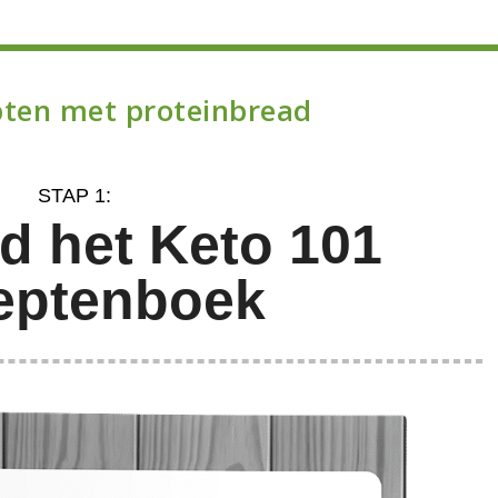
pten met proteinbread
STAP 1:
d het Keto 101
eptenboek