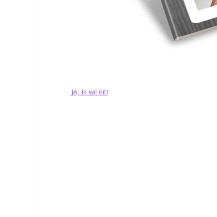
Het Ontbijt &
JA, Ik wil dit!
Je geeft ons toestemming om je e-mails van Nutrifoodz te s
akkoord met onze
privacy policy
.
Het heeft de smaak van zoete lekkerni
dit is heel iets anders – het is gezond
af te slanken…
Geef je partner een hapje en di
GEZOND ontbijt of dessert is dat