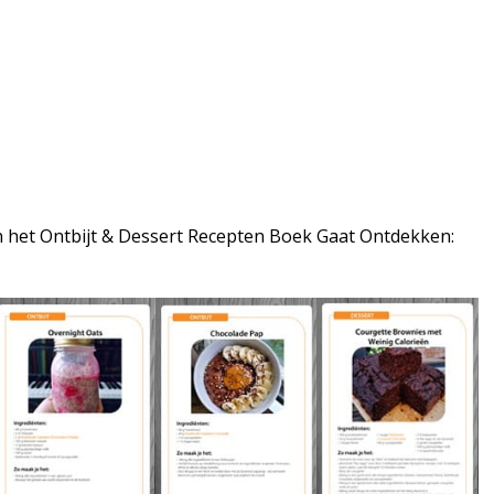
Recepten Boek maar liefst 25 Heerlijke,
r-vrije Ontbijt en Dessert Recepten Die Net Zo
ter) Dan Het Echte Werk.
In het Ontbijt & Dessert Recepten Boek Gaat Ontdekken: