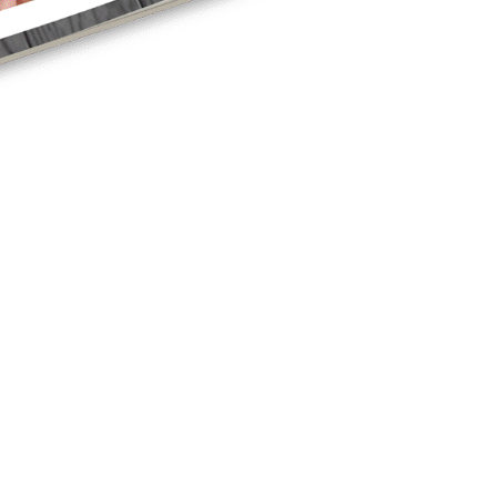
 Dessert Recepten Boek (32 blz.)
turen waarbij je je altijd eenvoudig onderaan elke e-mail kunt afmelden. Je gaat
jen 🤤 die je NOOIT kunt eten als je wilt afvallen…maar
er, smakelijker en het is ideaal om makkelijk en langdurig
e zal zeggen dat dit het LEKKERSTE, VOEDZAAM en
 die OOIT geproefd heeft.