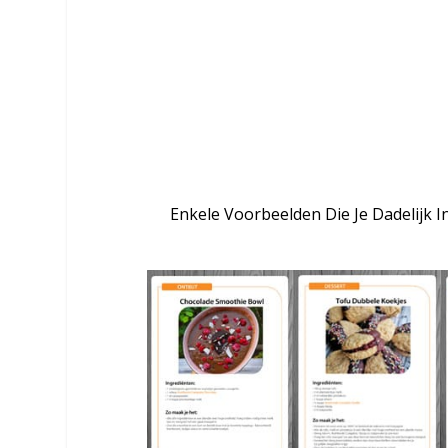
maaltijdpoeder.
Ontdek in het Ontbijt & Dessert 
Voedzame, Lactose-vrije en Suike
Lekker Smaken (En Vaak Zelfs Be
Enkele Voorbeelden Die Je Dadelijk 