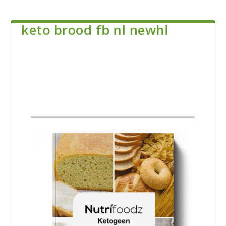
keto brood fb nl newhl
Download Nu: Keto Brood &
Pasta Boek 🎁