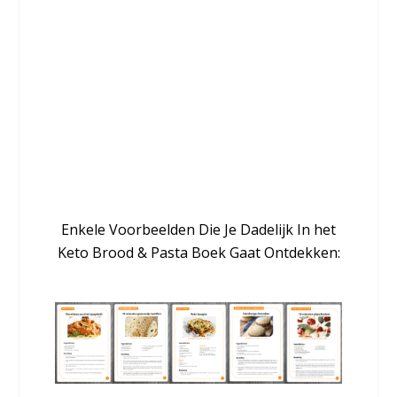
Ontdek in het Keto Brood & Pasta
Boek maar liefst 50 Heerlijke,
Krokante Keto-vriendelijke
Koolhydraat Alternatieve Brood,
Snacks & Pasta Recepten Die Net
Zo Lekker Smaken (En Vaak Zelfs
Beter) Dan Het Echte Werk.
Enkele Voorbeelden Die Je Dadelijk In het
Keto Brood & Pasta Boek Gaat Ontdekken: