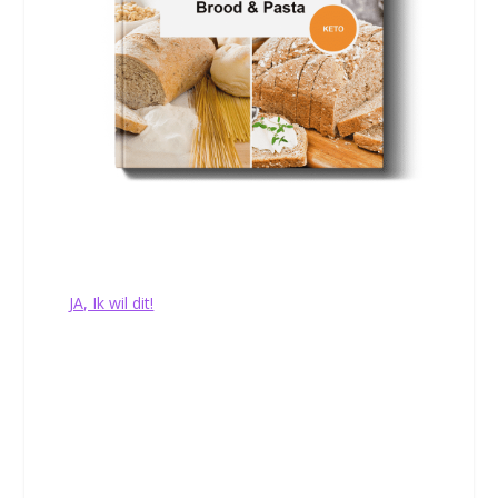
10 Keto Brood Recepten Die Beter
Smaken Dan Brood Van Je Warme
Bakker.
JA, Ik wil dit!
Je geeft ons toestemming om je e-mails van Nutrifoodz
te sturen waarbij je je altijd eenvoudig onderaan elke e-
mail kunt afmelden. Je gaat akkoord met onze
privacy
policy
.
Het heeft de smaak van gewoon
brood, maar het is heel iets anders –
het is gezonder, smakelijker en het is