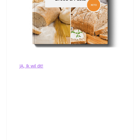
Het Keto Brood & Pasta Boek (96 blz.)
JA, Ik wil dit!
Nu Aanvragen
Het heeft de smaak van gewoon
brood, maar het is heel iets
anders – het is gezonder,
smakelijker en het is keto…
Geef je partner een sneetje en hij