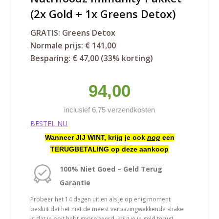
(2x Gold + 1x Greens Detox)
GRATIS: Greens Detox
Normale prijs: € 141,00
Besparing: € 47,00 (33% korting)
94,00
inclusief 6,75 verzendkosten
BESTEL NU
Wanneer JIJ WINT, krijg je ook
nog
een
TERUGBETALING op deze aankoop
100% Niet Goed – Geld Terug
Garantie
Probeer het 14 dagen uit en als je op enig moment
besluit dat het niet de meest verbazingwekkende shake
is dat je ooit hebt geprobeerd, krijg je je geld terug!