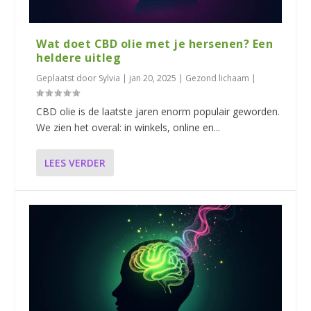
Wat doet CBD olie met je hersenen? Een
heldere uitleg
Geplaatst door
Sylvia
|
jan 20, 2025
|
Gezond lichaam
|
CBD olie is de laatste jaren enorm populair geworden.
We zien het overal: in winkels, online en...
LEES VERDER