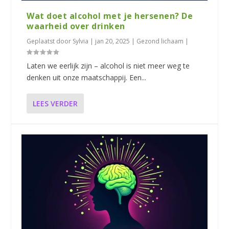
Wat doet alcohol met je hersenen? De
waarheid over drinken
Geplaatst door
Sylvia
|
jan 20, 2025
|
Gezond lichaam
|
Laten we eerlijk zijn – alcohol is niet meer weg te
denken uit onze maatschappij. Een...
LEES VERDER