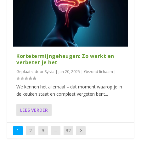
Kortetermijngeheugen: Zo werkt en
verbeter je het
Geplaatst door
Sylvia
|
jan 20, 2025
|
Gezond lichaam
|
We kennen het allemaal – dat moment waarop je in
de keuken staat en compleet vergeten bent...
LEES VERDER
1
2
3
...
32