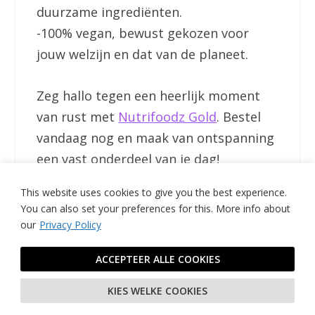
duurzame ingrediënten.
-100% vegan, bewust gekozen voor
jouw welzijn en dat van de planeet.
Zeg hallo tegen een heerlijk moment
van rust met
Nutrifoodz Gold
. Bestel
vandaag nog en maak van ontspanning
een vast onderdeel van je dag!
This website uses cookies to give you the best experience.
Ontspannende groeten,
You can also set your preferences for this.
More info about
our
Privacy Policy
Het Nutrifoodz Team
ACCEPTEER ALLE COOKIES
P.S. Ben jij klaar om de kracht van
KIES WELKE COOKIES
warme rust en luxe smaken te