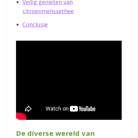
Veilig genieten van
citroenmelissethee
Conclusie
De diverse wereld van