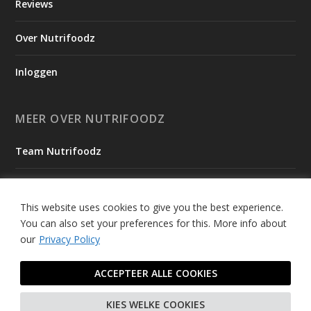
Reviews
Over Nutrifoodz
Inloggen
MEER OVER NUTRIFOODZ
Team Nutrifoodz
Onze Missie
This website uses cookies to give you the best experience.
Ambassadeurs
You can also set your preferences for this.
More info about
our
Privacy Policy
Tevreden Nutrianen
ACCEPTEER ALLE COOKIES
© 2026 Nutrifoodz - ALLE RECHTEN VOORBEHOUDEN
KIES WELKE COOKIES