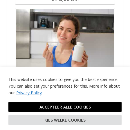
Multivitamines voor vrouwen: Dit is wat je
moet weten
This website uses cookies to give you the best experience.
You can also set your preferences for this.
More info about
our
Privacy Policy
OVER DE AUTEUR
ACCEPTEER ALLE COOKIES
KIES WELKE COOKIES
Sylvia