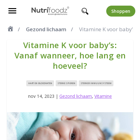
Shoppen
Gezond lichaam
Vitamine K voor baby’s: 
Vitamine K voor baby’s:
Vanaf wanneer, hoe lang en
hoeveel?
HART EN BLOEDVATEN
STERKE SPIEREN
STERKER IMMUUNSYSTEEM
nov 14, 2023
|
Gezond lichaam
,
Vitamine