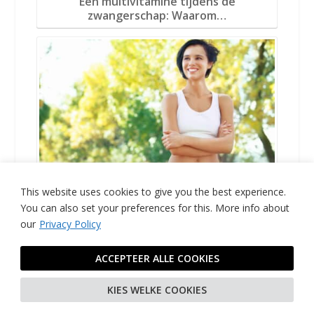
Een multivitamine tijdens de
zwangerschap: Waarom…
Dit zijn de vitamines die voor vrouwen
This website uses cookies to give you the best experience.
extra belangrijk zijn
You can also set your preferences for this.
More info about
our
Privacy Policy
ACCEPTEER ALLE COOKIES
KIES WELKE COOKIES