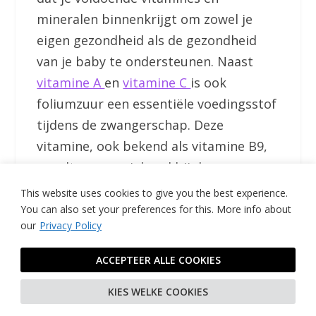
mineralen binnenkrijgt om zowel je
eigen gezondheid als de gezondheid
van je baby te ondersteunen. Naast
vitamine A
en
vitamine C
is ook
foliumzuur een essentiële voedingsstof
tijdens de zwangerschap. Deze
vitamine, ook bekend als vitamine B9,
speelt een cruciale rol bij de vroege
ontwikkeling van de baby en helpt
This website uses cookies to give you the best experience.
neurale buisdefecten te voorkomen.
You can also set your preferences for this.
More info about
our
Privacy Policy
Foliumzuur is vooral belangrijk in de
ACCEPTEER ALLE COOKIES
vroege stadia van de zwangerschap,
KIES WELKE COOKIES
wanneer de neurale buis van de baby
zich vormt. Dit is het begin van de