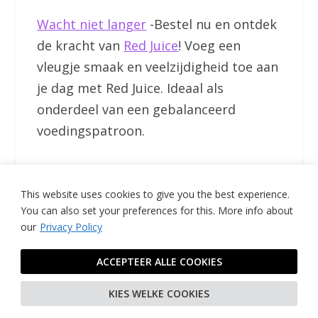
Wacht niet langer
-Bestel nu en ontdek
de kracht van
Red Juice
! Voeg een
vleugje smaak en veelzijdigheid toe aan
je dag met Red Juice. Ideaal als
onderdeel van een gebalanceerd
voedingspatroon.
Met energieke groeten,
This website uses cookies to give you the best experience.
You can also set your preferences for this.
More info about
Het Nutrifoodz Team
our
Privacy Policy
P.S. Ben jij klaar om je dagelijkse
ACCEPTEER ALLE COOKIES
routine te vernieuwen?
KIES WELKE COOKIES