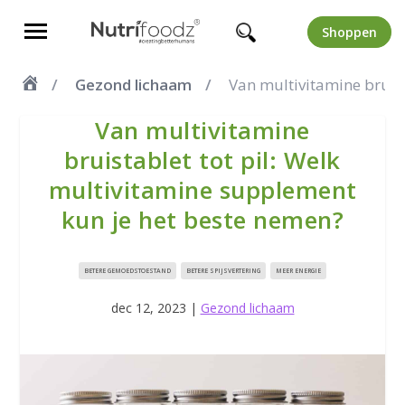
Shoppen
Gezond lichaam
Van multivitamine bruis
Van multivitamine
bruistablet tot pil: Welk
multivitamine supplement
kun je het beste nemen?
BETERE GEMOEDSTOESTAND
BETERE SPIJSVERTERING
MEER ENERGIE
dec 12, 2023
|
Gezond lichaam