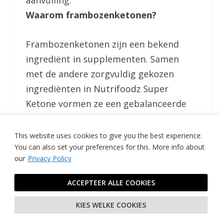
Waarom frambozenketonen?
Frambozenketonen zijn een bekend
ingrediënt in supplementen. Samen
met de andere zorgvuldig gekozen
ingrediënten in Nutrifoodz Super
Ketone vormen ze een gebalanceerde
formule die eenvoudig is toe te voegen
aan je dagelijkse routine.
This website uses cookies to give you the best experience.
You can also set your preferences for this.
More info about
our
Privacy Policy
Hier vind je
meer informatie
over
Nutrifoodz Super Ketone en de
ACCEPTEER ALLE COOKIES
ingrediënten die we gebruiken. Ontdek
KIES WELKE COOKIES
waarom we kiezen voor hoogwaardige