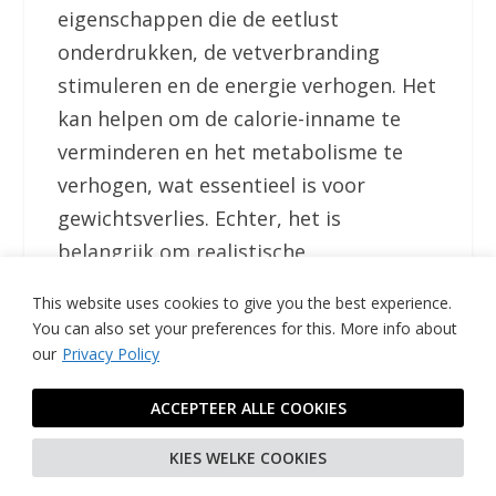
eigenschappen die de eetlust
onderdrukken, de vetverbranding
stimuleren en de energie verhogen. Het
kan helpen om de calorie-inname te
verminderen en het metabolisme te
verhogen, wat essentieel is voor
gewichtsverlies. Echter, het is
belangrijk om realistische
verwachtingen te hebben en guarana
This website uses cookies to give you the best experience.
te combineren met een gezond dieet
You can also set your preferences for this.
More info about
en regelmatige lichaamsbeweging voor
our
Privacy Policy
optimale resultaten. Raadpleeg altijd
ACCEPTEER ALLE COOKIES
een zorgverlener voordat je begint met
het gebruik van guarana, vooral als je
KIES WELKE COOKIES
gezondheidsproblemen hebt of