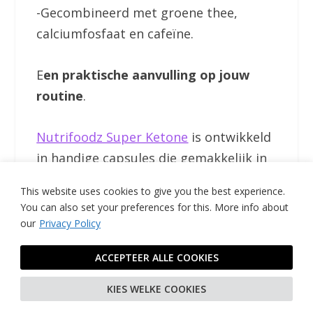
-Gecombineerd met groene thee,
calciumfosfaat en cafeïne.
E
en praktische aanvulling op jouw
routine
.
Nutrifoodz Super Ketone
is ontwikkeld
in handige capsules die gemakkelijk in
te nemen zijn. Deze formule is
This website uses cookies to give you the best experience.
zorgvuldig samengesteld met
You can also set your preferences for this.
More info about
hoogwaardige ingrediënten en
our
Privacy Policy
gepatenteerde extracten die voldoen
ACCEPTEER ALLE COOKIES
aan onze strenge kwaliteitsnormen.
KIES WELKE COOKIES