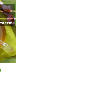
ysteem
l