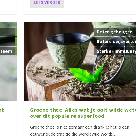
LEES VERDER
Beter geheugen
Betere spijsverte
steem
Sterker immuuns
nt:
Groene thee: Alles wat je ooit wilde wet
over dit populaire superfood
Groene thee is niet zomaar een drankje; het is een
eeuwenoude traditie die wereldwijd wordt...