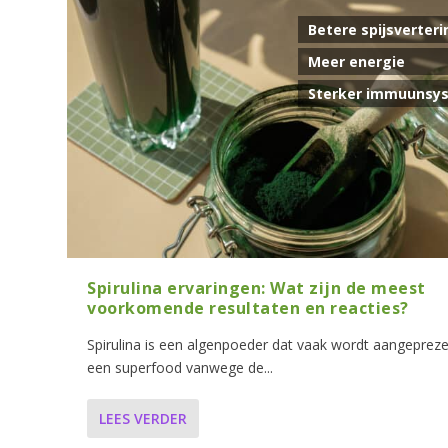
Betere spijsverteri
Meer energie
Sterker immuunsy
Spirulina ervaringen: Wat zijn de meest
voorkomende resultaten en reacties?
Spirulina is een algenpoeder dat vaak wordt aangepreze
een superfood vanwege de...
LEES VERDER