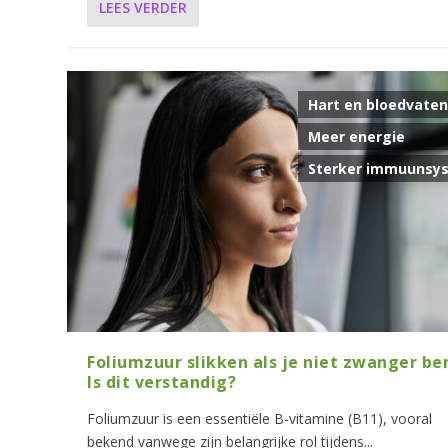
LEES VERDER
Hart en bloedvaten
Meer energie
Sterker immuunsy
Foliumzuur slikken als je niet zwanger be
Is dit verstandig?
Foliumzuur is een essentiële B-vitamine (B11), vooral
bekend vanwege zijn belangrijke rol tijdens...