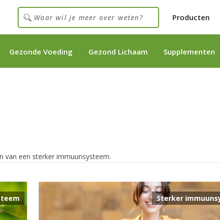
Producten
Gezonde Voeding
Gezond Lichaam
Supplementen
gen van een sterker immuunsysteem.
steem
Sterker immuuns