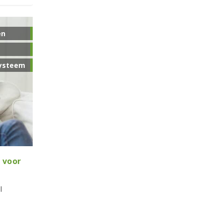
en
ysteem
 voor
l