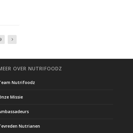
9
MEER OVER NUTRIFOODZ
Team Nutrifoodz
Onze Missie
Ambassadeurs
Tevreden Nutrianen