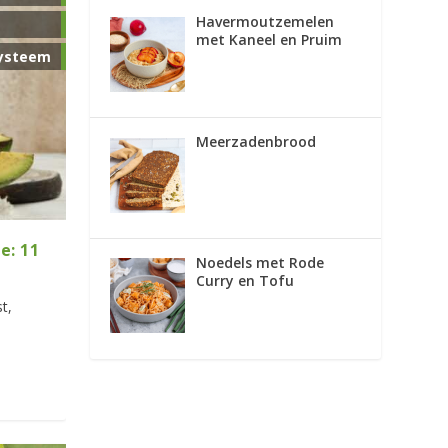
Havermoutzemelen
met Kaneel en Pruim
ysteem
Meerzadenbrood
e: 11
Noedels met Rode
Curry en Tofu
t,