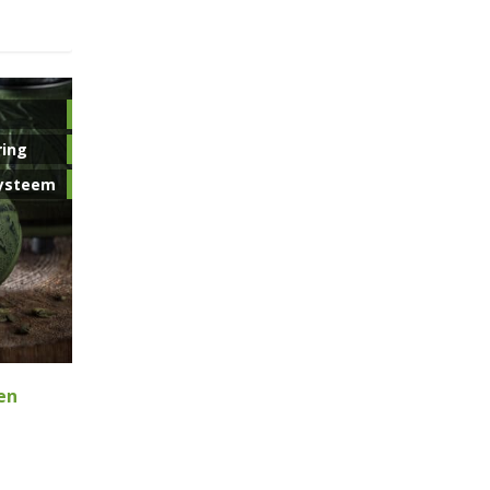
ring
ysteem
en