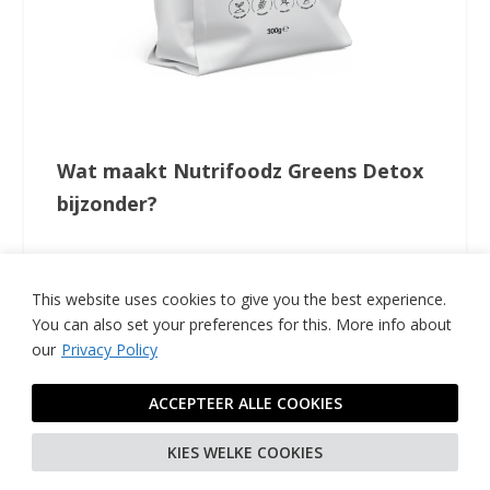
Wat maakt Nutrifoodz Greens Detox
bijzonder?
-Praktisch en eenvoudig te bereiden: 1
This website uses cookies to give you the best experience.
theelepel mengen met 100 ml water of
You can also set your preferences for this.
More info about
sap.
our
Privacy Policy
-Bevat 21 groenten- en fruitsoorten.
-Aangevuld met 11 superfoods zoals
ACCEPTEER ALLE COOKIES
tarwegras, spirulina en chlorella.
KIES WELKE COOKIES