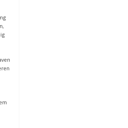
ing
n,
tig
aven
eren
oem