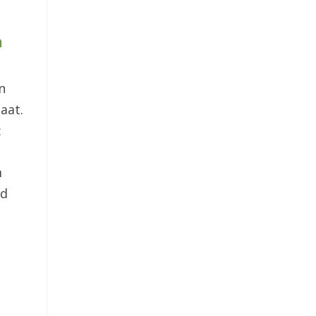
n
n
aat.
:
m
gd
e