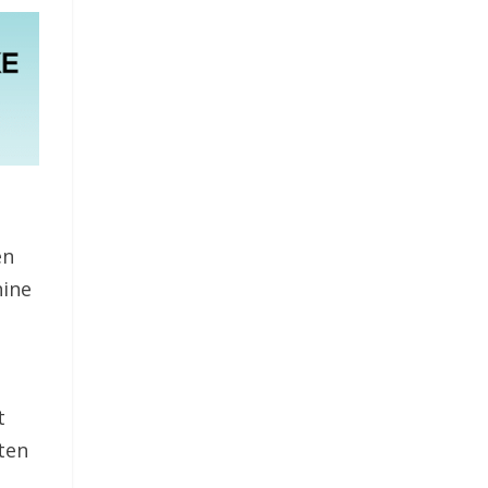
en
hine
t
ten