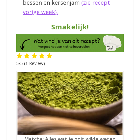
bessen en kersenjam
(zie recept
vorige week).
Smakelijk!
5/5
(1 Review)
Matcha: Alles wat je ooit wilde weten