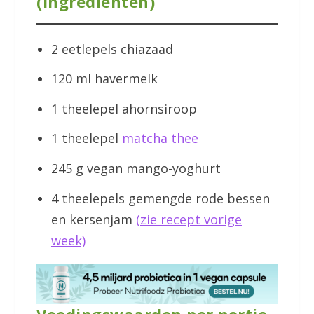
(ingrediënten)
2 eetlepels chiazaad
120 ml havermelk
1 theelepel ahornsiroop
1 theelepel
matcha thee
245 g vegan mango-yoghurt
4 theelepels gemengde rode bessen
en kersenjam
(zie recept vorige
week)
Voedingswaarden per portie