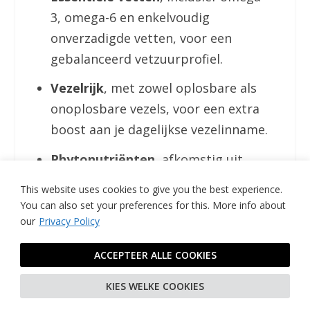
3, omega-6 en enkelvoudig
onverzadigde vetten, voor een
gebalanceerd vetzuurprofiel.
Vezelrijk
, met zowel oplosbare als
onoplosbare vezels, voor een extra
boost aan je dagelijkse vezelinname.
Phytonutriënten
, afkomstig uit
planten, voor een veelzijdige
This website uses cookies to give you the best experience.
voedingssamenstelling.
You can also set your preferences for this.
More info about
our
Privacy Policy
Complete Keto
is meer dan alleen een
maaltijdshake. Complete Keto is jouw
ACCEPTEER ALLE COOKIES
partner voor een actieve levensstijl en
KIES WELKE COOKIES
welzijn. Ontworpen om te passen