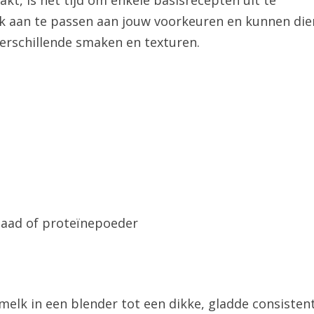
t, is het tijd om enkele basisrecepten uit te
jk aan te passen aan jouw voorkeuren en kunnen di
erschillende smaken en texturen.
azaad of proteïnepoeder
lk in een blender tot een dikke, gladde consistent