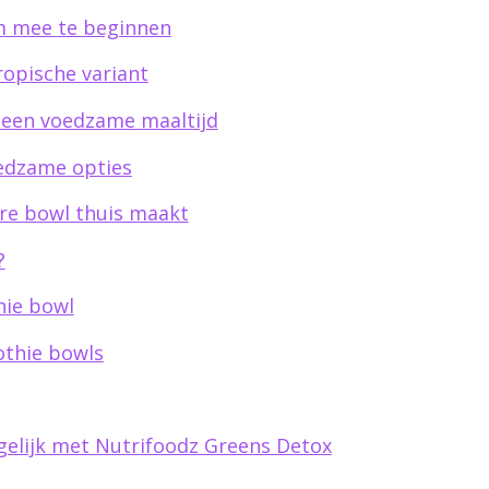
m mee te beginnen
ropische variant
 een voedzame maaltijd
edzame opties
ire bowl thuis maakt
?
hie bowl
thie bowls
elijk met Nutrifoodz Greens Detox