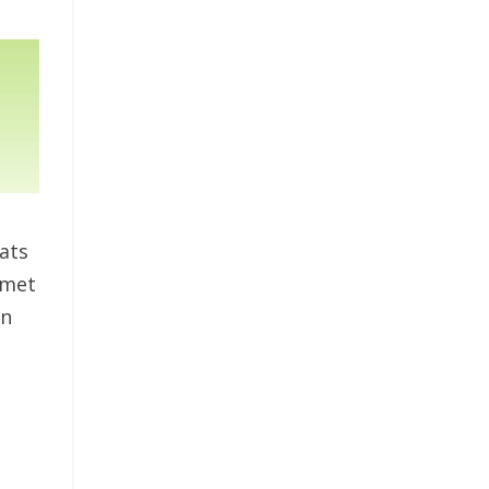
ats
 met
en