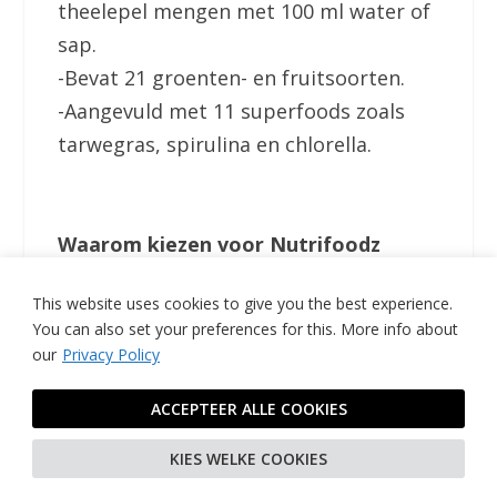
theelepel mengen met 100 ml water of
sap.
-Bevat 21 groenten- en fruitsoorten.
-Aangevuld met 11 superfoods zoals
tarwegras, spirulina en chlorella.
Waarom kiezen voor Nutrifoodz
Greens Detox?
This website uses cookies to give you the best experience.
You can also set your preferences for this.
More info about
-Een handige optie voor drukke dagen.
our
Privacy Policy
-Geen gedoe met juicen, boodschappen
of afwas.
ACCEPTEER ALLE COOKIES
-Hoogwaardige ingrediënten in een
KIES WELKE COOKIES
geconcentreerde formule.