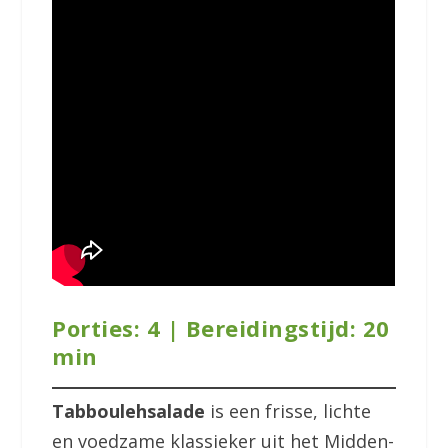
Porties: 4 | Bereidingstijd: 20
min
Tabboulehsalade
is een frisse, lichte
en voedzame klassieker uit het Midden-