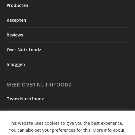
Producten
Recepten
Reviews
Over Nutrifoodz
Inloggen
MEER OVER NUTRIFOODZ
Team Nutrifoodz
Onze Missie
This website uses cookies to give you the best experience.
Ambassadeurs
You can also set your preferences for this.
More info about