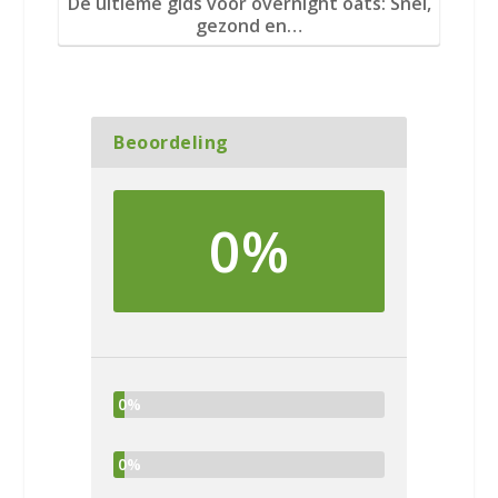
De ultieme gids voor overnight oats: Snel,
gezond en…
Beoordeling
0%
0%
0%