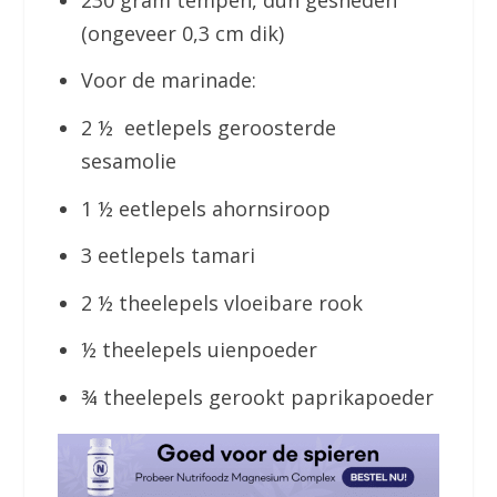
(ongeveer 0,3 cm dik)
Voor de marinade:
2 ½ eetlepels geroosterde
sesamolie
1 ½ eetlepels ahornsiroop
3 eetlepels tamari
2 ½ theelepels vloeibare rook
½ theelepels uienpoeder
¾ theelepels gerookt paprikapoeder