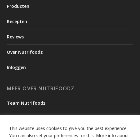
Producten
Recepten
Reviews
Over Nutrifoodz
Inloggen
MEER OVER NUTRIFOODZ
Team Nutrifoodz
Onze Missie
This website uses cookies to give you the best experience.
Ambassadeurs
You can also set your preferences for this.
More info about