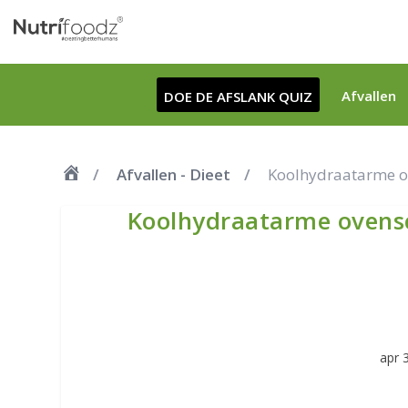
Afvallen
DOE DE AFSLANK QUIZ
Afvallen - Dieet
Koolhydraatarme ov
Koolhydraatarme ovensc
apr 