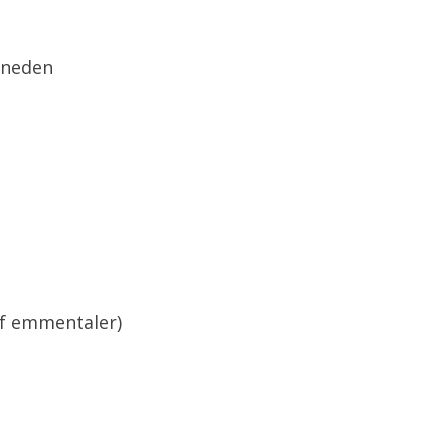
sneden
of emmentaler)