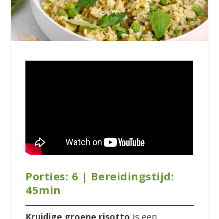
Porties: 6 | Bereidingstijd:
45min
Kruidige groene risotto
is een