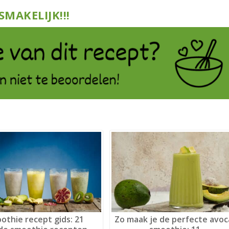
SMAKELIJK!!!
othie recept gids: 21
Zo maak je de perfecte avo