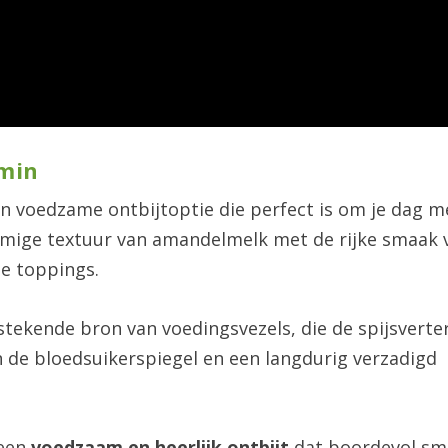
 min
 en voedzame ontbijtoptie die perfect is om je dag m
omige textuur van amandelmelk met de rijke smaak 
e toppings.
tstekende bron van voedingsvezels, die de spijsverte
n de bloedsuikerspiegel en een langdurig verzadigd
 een
voedzaam en heerlijk ontbijt
dat boordevol s