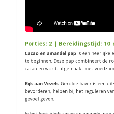
Porties: 2 | Bereidingstijd: 10
Cacao en amandel pap
is een heerlijke
te beginnen. Deze pap combineert de r
cacao en wordt afgemaakt met voedzam
Rijk aan Vezels
: Gerolde haver is een ui
bevorderen, helpen bij het reguleren va
gevoel geven.
In het kort biedt cacao en amandel pap