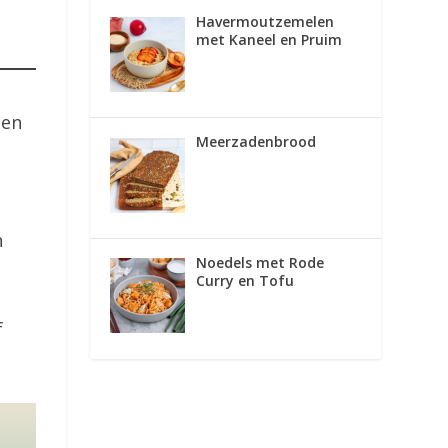
Havermoutzemelen
met Kaneel en Pruim
een
Meerzadenbrood
n
Noedels met Rode
Curry en Tofu
f