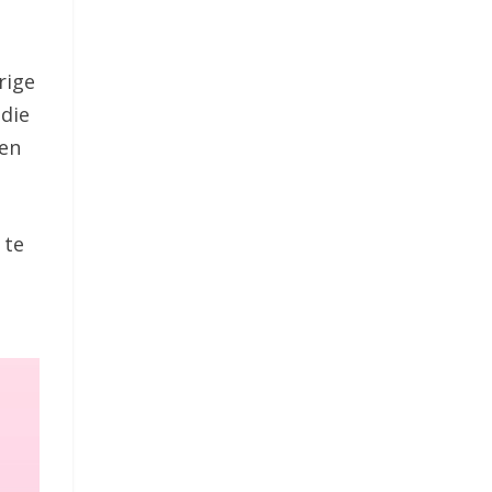
rige
 die
len
 te