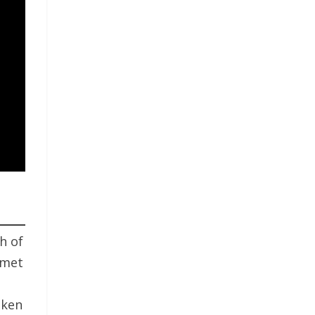
ch of
 met
aken