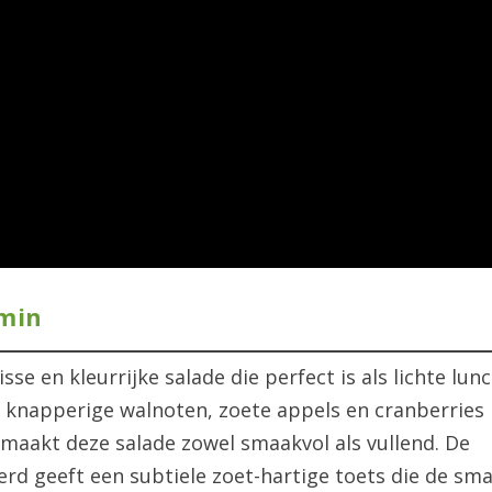
 min
isse en kleurrijke salade die perfect is als lichte lun
 knapperige walnoten, zoete appels en cranberries
maakt deze salade zowel smaakvol als vullend. De
rd geeft een subtiele zoet-hartige toets die de sm