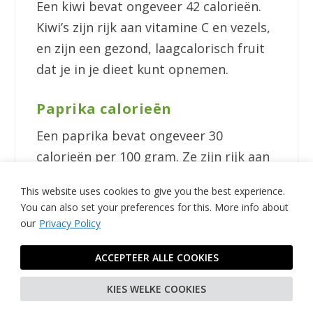
Een kiwi bevat ongeveer 42 calorieën.
Kiwi’s zijn rijk aan vitamine C en vezels,
en zijn een gezond, laagcalorisch fruit
dat je in je dieet kunt opnemen.
Paprika calorieën
Een paprika bevat ongeveer 30
calorieën per 100 gram. Ze zijn rijk aan
vitamine C en antioxidanten, wat ze
This website uses cookies to give you the best experience.
een gezonde en laagcalorische keuze
You can also set your preferences for this.
More info about
maakt.
our
Privacy Policy
Komkommer calorieën
ACCEPTEER ALLE COOKIES
Een komkommer bevat ongeveer 15
KIES WELKE COOKIES
calorieën per 100 gram. Ze zijn extreem