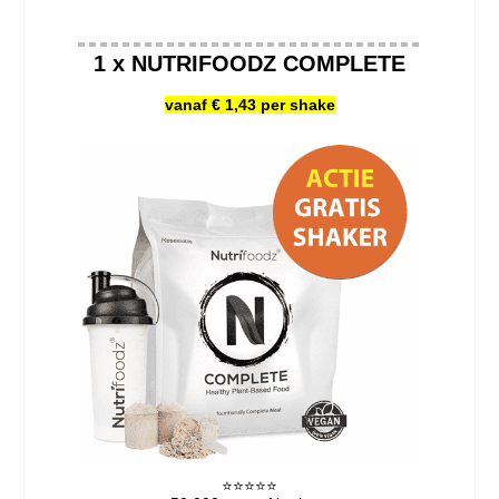
1 x NUTRIFOODZ COMPLETE
vanaf € 1,43 per shake
⭐️⭐️⭐️⭐️⭐️