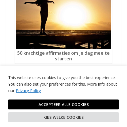
50 krachtige affirmaties om je dag mee te
starten
This website uses cookies to give you the best experience.
You can also set your preferences for this.
More info about
our
Privacy Policy
ACCEPTEER ALLE COOKIES
KIES WELKE COOKIES
3 manieren om je mentale gezondheid te
versterken in…