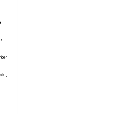
e
je
rker
akt,