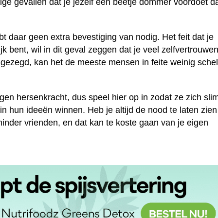
mmige gevallen dat je jezelf een beetje dommer voordoet d
ebt daar geen extra bevestiging van nodig. Het feit dat je
 bent, wil in dit geval zeggen dat je veel zelfvertrouwe
l gezegd, kan het de meeste mensen in feite weinig sche
en hersenkracht, dus speel hier op in zodat ze zich sli
in hun ideeën winnen. Heb je altijd de nood te laten zien
minder vrienden, en dat kan te koste gaan van je eigen