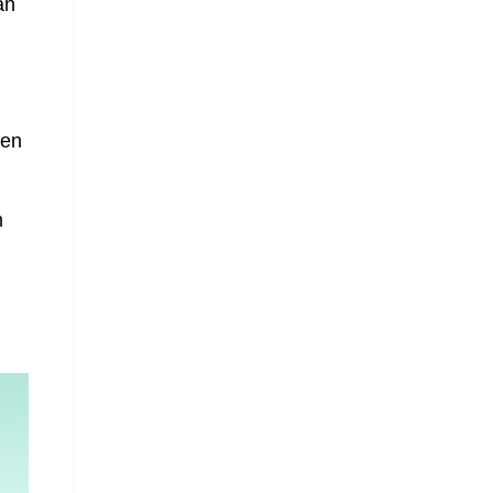
an
n
len
m