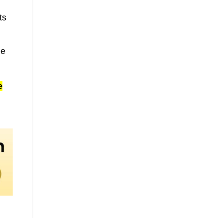
ts
ie
e