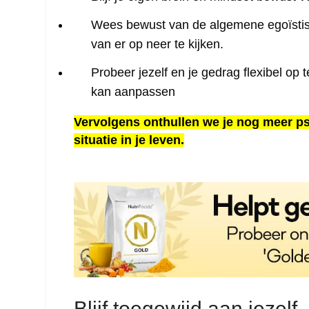
Wees bewust van de algemene egoïstisch
van er op neer te kijken.
Probeer jezelf en je gedrag flexibel op t
kan aanpassen
Vervolgens onthullen we je nog meer p
situatie in je leven.
Blijf toegewijd aan jezelf