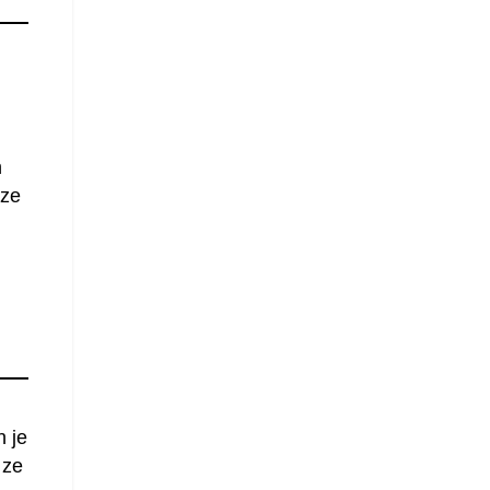
h
 ze
n je
 ze