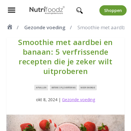
Shoppen
Gezonde voeding
Smoothie met aardbei e
Smoothie met aardbei en
banaan: 5 verfrissende
recepten die je zeker wilt
uitproberen
AFVALLEN
BETERE SPIJSVERTERING
MEER ENERGIE
okt 8, 2024
|
Gezonde voeding