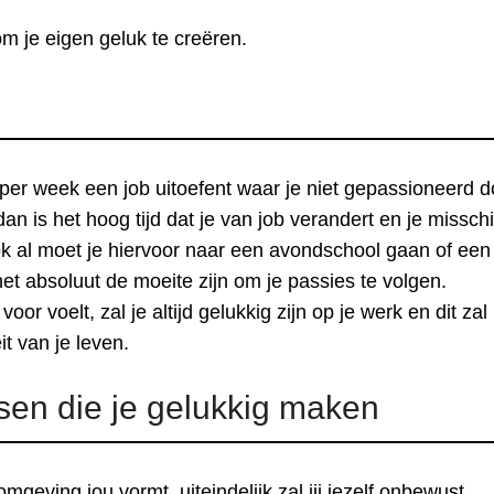
m je eigen geluk te creëren.
n per week een job uitoefent waar je niet gepassioneerd d
 dan is het hoog tijd dat je van job verandert en je missch
ok al moet je hiervoor naar een avondschool gaan of een
het absoluut de moeite zijn om je passies te volgen.
or voelt, zal je altijd gelukkig zijn op je werk en dit zal
t van je leven.
sen die je gelukkig maken
mgeving jou vormt, uiteindelijk zal jij jezelf onbewust