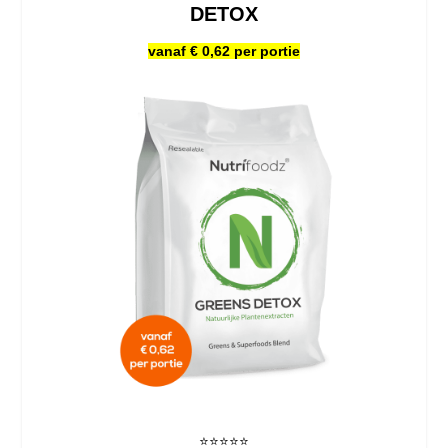
DETOX
vanaf € 0,62 per portie
⭐️⭐️⭐️⭐️⭐️