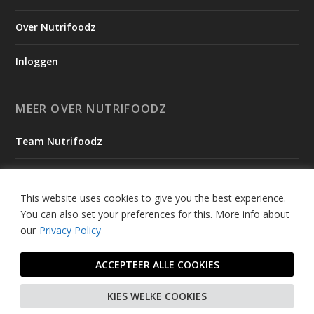
Over Nutrifoodz
Inloggen
MEER OVER NUTRIFOODZ
Team Nutrifoodz
Onze Missie
This website uses cookies to give you the best experience.
Ambassadeurs
You can also set your preferences for this.
More info about
our
Privacy Policy
Tevreden Nutrianen
ACCEPTEER ALLE COOKIES
© 2026 Nutrifoodz - ALLE RECHTEN VOORBEHOUDEN
KIES WELKE COOKIES